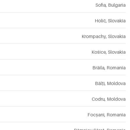
Sofia
,
Bulgaria
Holíč
,
Slovakia
Krompachy
,
Slovakia
Košice
,
Slovakia
Brăila
,
Romania
Bălți
,
Moldova
Codru
,
Moldova
Focșani
,
Romania