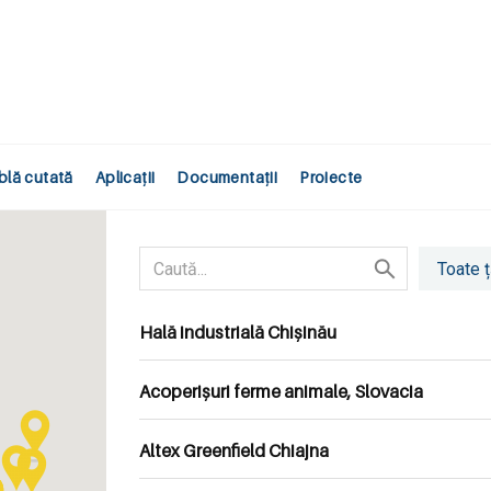
blă cutată
Aplicații
Documentații
Proiecte
Hală industrială Chișinău
Acoperișuri ferme animale, Slovacia
Altex Greenfield Chiajna