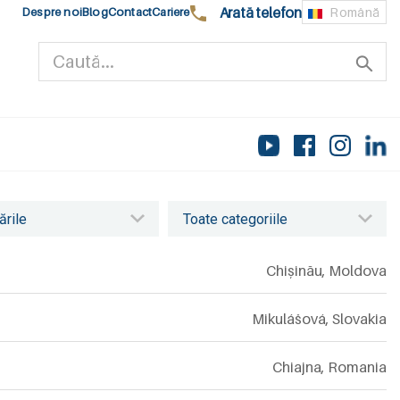
Arată telefon
Despre noi
Blog
Contact
Cariere
Română
Chișinău
,
Moldova
Mikulášová
,
Slovakia
Chiajna
,
Romania