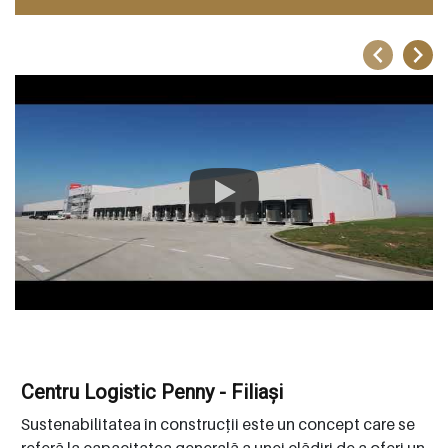
Centru Logistic Penny - Filiași
Sustenabilitatea în construcții este un concept care se
referă la capacitatea generală a unei clădiri de a oferi un