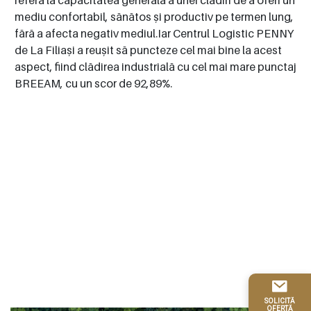
mediu confortabil, sănătos și productiv pe termen lung,
fără a afecta negativ mediul.Iar Centrul Logistic PENNY
de La Filiași a reușit să puncteze cel mai bine la acest
D
aspect, fiind clădirea industrială cu cel mai mare punctaj
p
BREEAM, cu un scor de 92,89%.
s
u
p
SOLICITĂ
OFERTĂ