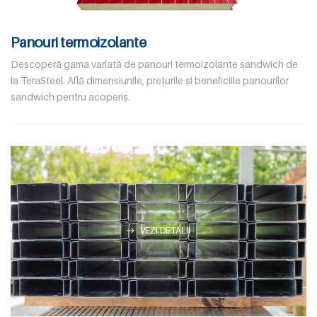
Panouri termoizolante
Descoperă gama variată de panouri termoizolante sandwich de
la TeraSteel. Află dimensiunile, prețurile și beneficiile panourilor
sandwich pentru acoperiș.
VEZI DETALII