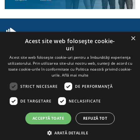
×
Acest site web folosește cookie-
uri
TeraSteel este un producător strategic de panouri termoizolante, profile
zincate și soluții pentru construcții industriale, care transformă prin
Acest site web folosește cookie-uri pentru a îmbunătăți experiența
tehnologie avansată și expertiză tehnică construcțiile din Europa în repere
utilizatorului. Prin utilizarea site-ului nostru web, sunteți de acord cu
de eficiență termică și durabilitate.
toate cookie-urile în conformitate cu Politica noastră privind cookie-
Companie
Utile
Contact
urile.
Află mai multe
Despre noi
Configurator Hale
Contact
Planet Passionate
Fișe Tehnice
Newsletter
STRICT NECESARE
DE PERFORMANȚĂ
Oportunități de Carieră
Documentații
Locațiile noastre
Blog
DE TARGETARE
NECLASIFICATE
ACCEPTĂ TOATE
REFUZĂ TOT
Copyright © Terasteel 2026. Toate drepturile rezervate
Informații legale
Politici TeraSteel
Politică de confidențialitate
ARATĂ DETALIILE
Politica de utilizare a cookie-urilor