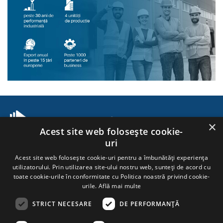
×
Acest site web folosește cookie-
uri
TeraSteel este un producător strategic de panouri termoizolante, profile
zincate și soluții pentru construcții industriale, care transformă prin
Acest site web folosește cookie-uri pentru a îmbunătăți experiența
tehnologie avansată și expertiză tehnică construcțiile din Europa în repere
utilizatorului. Prin utilizarea site-ului nostru web, sunteți de acord cu
de eficiență termică și durabilitate.
toate cookie-urile în conformitate cu Politica noastră privind cookie-
Companie
Utile
Contact
urile.
Află mai multe
Despre noi
Configurator Hale
Contact
Planet Passionate
Fișe Tehnice
Newsletter
STRICT NECESARE
DE PERFORMANȚĂ
Oportunități de Carieră
Documentații
Locațiile noastre