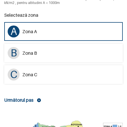
kN/m2 , pentru altitudini A < 1000m
Selectează zona
A
Zona
A
B
Zona
B
C
Zona
C
Următorul pas