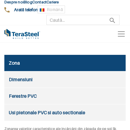
Despre noi
Blog
Contact
Cariere
Arată telefon
Română
Zona
Dimensiuni
Ferestre PVC
Usi pietonale PVC si auto sectionale
Zonarea valorilor caracteristice ale încărcării din zăpada de pe sol Sk,